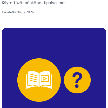
Käytettävät säh­kö­pos­ti­pal­ve­li­met
Päivitetty
06.02.2026