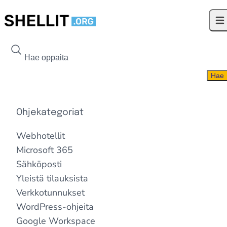
Siirry sisältöön
Ava
Hae kohdetta
Hae
Ohjekategoriat
Webhotellit
Microsoft 365
Sähköposti
Yleistä tilauksista
Verkkotunnukset
WordPress-ohjeita
Google Workspace