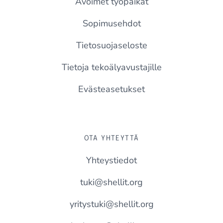
Avoimet työpaikat
Sopimusehdot
Tietosuojaseloste
Tietoja tekoälyavustajille
Evästeasetukset
OTA YHTEYTTÄ
Yhteystiedot
tuki@shellit.org
yritystuki@shellit.org