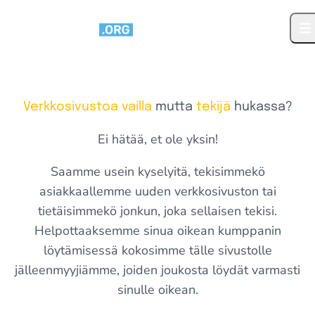
Siirry sisältöön
Ava
Verkkosivustoa vailla
mutta
tekijä
hukassa?
Ei hätää, et ole yksin!
Saamme usein kyselyitä, tekisimmekö
asiakkaallemme uuden verkkosivuston tai
tietäisimmekö jonkun, joka sellaisen tekisi.
Helpottaaksemme sinua oikean kumppanin
löytämisessä kokosimme tälle sivustolle
jälleenmyyjiämme, joiden joukosta löydät varmasti
sinulle oikean.