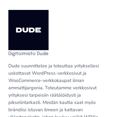
Digitoimisto Dude
Dude suunnittelee ja toteuttaa yrityksellesi
uskottavat WordPress-verkkosivut ja
WooCommerce-verkkokaupat ilman
ammattijargonia. Toteutamme verkkosivut
yrityksesi tarpeisiin räätälöidysti ja
pikselintarkasti. Meidän kautta saat myös
brändiisi istuvan ilmeen ja kattavan
ylläpitopaketin, johon kuuluu uniikit WP:lle