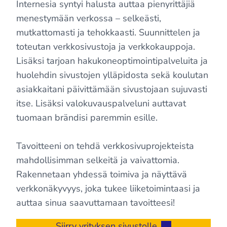
Internesia syntyi halusta auttaa pienyrittäjiä
menestymään verkossa – selkeästi,
mutkattomasti ja tehokkaasti. Suunnittelen ja
toteutan verkkosivustoja ja verkkokauppoja.
Lisäksi tarjoan hakukoneoptimointipalveluita ja
huolehdin sivustojen ylläpidosta sekä koulutan
asiakkaitani päivittämään sivustojaan sujuvasti
itse. Lisäksi valokuvauspalveluni auttavat
tuomaan brändisi paremmin esille.
Tavoitteeni on tehdä verkkosivuprojekteista
mahdollisimman selkeitä ja vaivattomia.
Rakennetaan yhdessä toimiva ja näyttävä
verkkonäkyvyys, joka tukee liiketoimintaasi ja
auttaa sinua saavuttamaan tavoitteesi!
Siirry yrityksen sivustolle