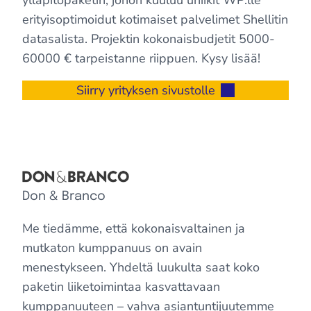
erityisoptimoidut kotimaiset palvelimet Shellitin
datasalista. Projektin kokonaisbudjetit 5000-
60000 € tarpeistanne riippuen. Kysy lisää!
Siirry yrityksen sivustolle
Don & Branco
Me tiedämme, että kokonaisvaltainen ja
mutkaton kumppanuus on avain
menestykseen. Yhdeltä luukulta saat koko
paketin liiketoimintaa kasvattavaan
kumppanuuteen – vahva asiantuntijuutemme