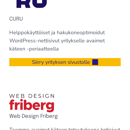
CURU
Helppokäyttöiset ja hakukoneoptimoidut
WordPress-nettisivut yritykselle avaimet
käteen -periaatteella
Siirry yrityksen sivustolle
Web Design Friberg
Teemme avaimet käteen toteutuksena kotisivut