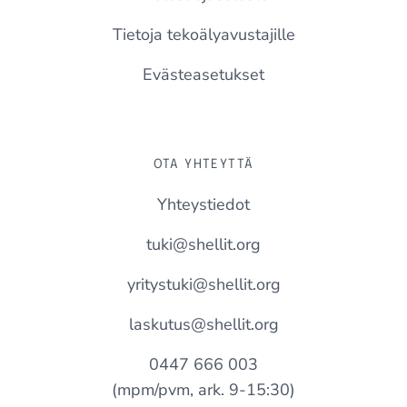
Tietoja tekoälyavustajille
Evästeasetukset
OTA YHTEYTTÄ
Yhteystiedot
tuki@shellit.org
yritystuki@shellit.org
laskutus@shellit.org
0447 666 003
(mpm/pvm, ark. 9-15:30)