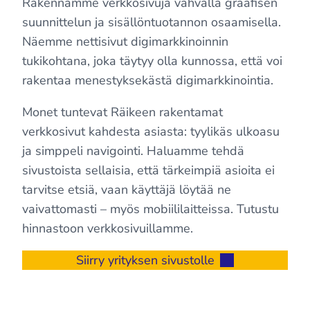
Rakennamme verkkosivuja vahvalla graafisen
suunnittelun ja sisällöntuotannon osaamisella.
Näemme nettisivut digimarkkinoinnin
tukikohtana, joka täytyy olla kunnossa, että voi
rakentaa menestyksekästä digimarkkinointia.
Monet tuntevat Räikeen rakentamat
verkkosivut kahdesta asiasta: tyylikäs ulkoasu
ja simppeli navigointi. Haluamme tehdä
sivustoista sellaisia, että tärkeimpiä asioita ei
tarvitse etsiä, vaan käyttäjä löytää ne
vaivattomasti – myös mobiililaitteissa. Tutustu
hinnastoon verkkosivuillamme.
Siirry yrityksen sivustolle