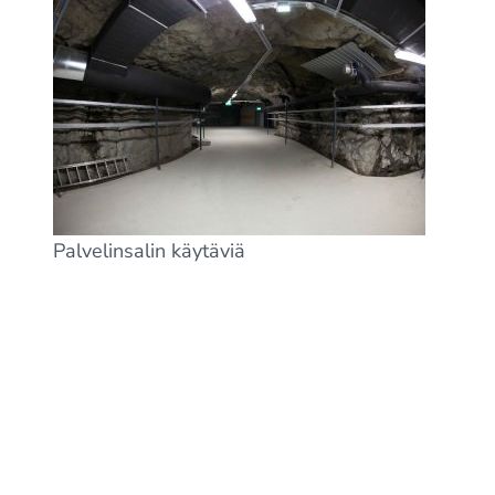
Palvelinsalin käytäviä
Palveluiden toimintaa valvotaan 24 tuntia
vuorokaudessa, omien sekä ulkopuolisten
palveluiden toimesta.