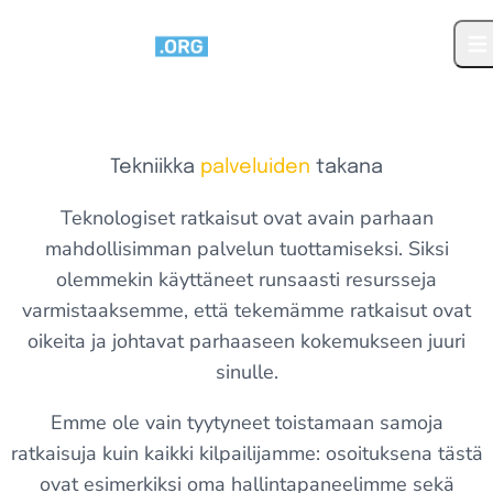
Siirry sisältöön
Ava
Tekniikka
palveluiden
takana
Teknologiset ratkaisut ovat avain parhaan
mahdollisimman palvelun tuottamiseksi. Siksi
olemmekin käyttäneet runsaasti resursseja
varmistaaksemme, että tekemämme ratkaisut ovat
oikeita ja johtavat parhaaseen kokemukseen juuri
sinulle.
Emme ole vain tyytyneet toistamaan samoja
ratkaisuja kuin kaikki kilpailijamme: osoituksena tästä
ovat esimerkiksi oma hallintapaneelimme sekä