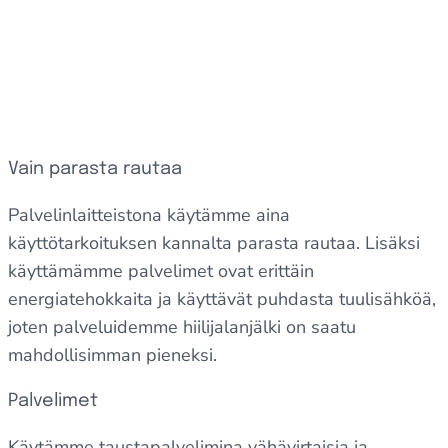
Kiintolevyrikot voidaan korjata lähes aina ilman
käyttökatkoja
Vain parasta rautaa
Palvelinlaitteistona käytämme aina
käyttötarkoituksen kannalta parasta rautaa. Lisäksi
käyttämämme palvelimet ovat erittäin
energiatehokkaita ja käyttävät puhdasta tuulisähköä,
joten palveluidemme hiilijalanjälki on saatu
mahdollisimman pieneksi.
Palvelimet
Käytämme taustapalvelimina vähävirtaisia ja