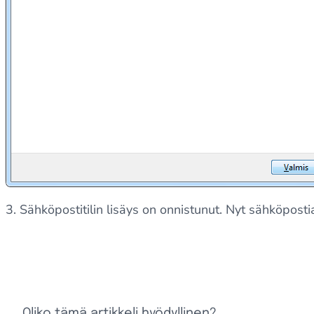
3. Sähköpostitilin lisäys on onnistunut. Nyt sähköpost
Oliko tämä artikkeli hyödyllinen?