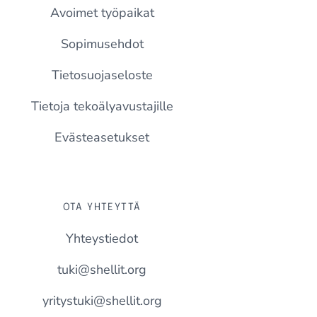
Avoimet työpaikat
Sopimusehdot
Tietosuojaseloste
Tietoja tekoälyavustajille
Evästeasetukset
OTA YHTEYTTÄ
Yhteystiedot
tuki@shellit.org
yritystuki@shellit.org