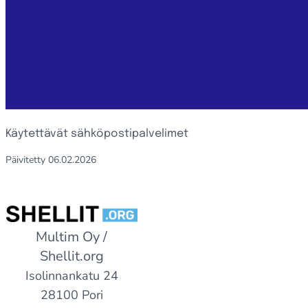
Käytettävät säh­kö­pos­ti­pal­ve­li­met
Päivitetty
06.02.2026
Multim Oy /
Shellit.org
Isolinnankatu 24
28100 Pori