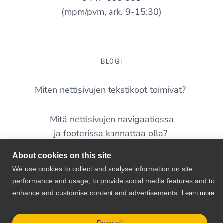
(mpm/pvm, ark. 9-15:30)
BLOGI
Miten nettisivujen tekstikoot toimivat?
Mitä nettisivujen navigaatiossa
ja footerissa kannattaa olla?
About cookies on this site
Yleisimmät virheet nettisivuilla – tunnistatko näitä
We use cookies to collect and analyse information on site
omalta sivustoltasi?
performance and usage, to provide social media features and to
enhance and customise content and advertisements.
Learn more
WordPress 7.0 on täällä – mitä pienyrittäjän
kannattaa siitä tietää?
Deny all