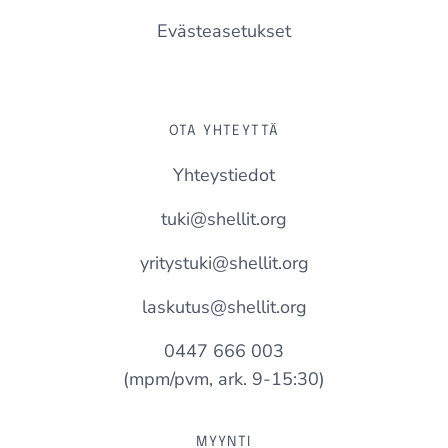
Evästeasetukset
OTA YHTEYTTÄ
Yhteystiedot
tuki@shellit.org
yritystuki@shellit.org
laskutus@shellit.org
0447 666 003
(mpm/pvm, ark. 9-15:30)
MYYNTI