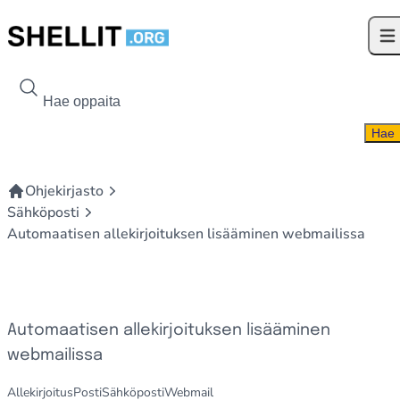
Siirry sisältöön
Ava
Hae kohdetta
Hae
Ohjekirjasto
Sähköposti
Automaatisen allekirjoituksen lisääminen webmailissa
Automaatisen allekirjoituksen lisääminen
webmailissa
Allekirjoitus
Posti
Sähköposti
Webmail