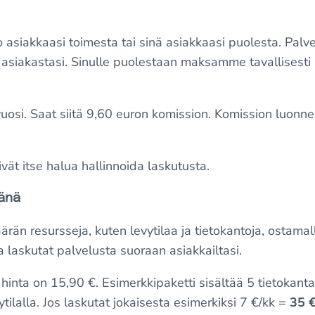
 asiakkaasi toimesta tai sinä asiakkaasi puolesta. Palvel
asiakastasi. Sinulle puolestaan maksamme tavallisesti
vuosi. Saat siitä 9,60 euron komission. Komission luonne 
 eivät itse halua hallinnoida laskutusta.
tänä
än resursseja, kuten levytilaa ja tietokantoja, ostamall
a laskutat palvelusta suoraan asiakkailtasi.
hinta on 15,90 €. Esimerkkipaketti sisältää 5 tietokanta
tilalla. Jos laskutat jokaisesta esimerkiksi 7 €/kk =
35 €