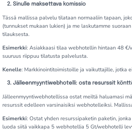
2. Sinulle maksettava komissio
Tässä mallissa palvelu tilataan normaaliin tapaan, joko
(tunnukset mukaan lukien) ja me laskutamme suoraan 
tilauksesta.
Esimerkki
: Asiakkaasi tilaa webhotellin hintaan 48 €/
suuruus riippuu tilatusta palvelusta.
Kenelle
: Markkinointitoimistoille ja vaikuttajille, jotka
3. Jäl­leen­myyn­tiweb­ho­tel­li: osta resurssit könt
Jälleenmyyntiwebhotellissa ostat meiltä haluamasi määr
resurssit edelleen varsinaisiksi webhotelleiksi. Malliss
Esimerkki
: Ostat yhden resurssipaketin paketin, jonka 
luoda siitä vaikkapa 5 webhotellia 5 Gt/webhotelli levy