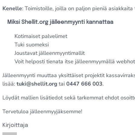
Kenelle
: Toimistoille, joilla on paljon pieniä asiakka
Miksi Shellit.org jälleenmyynti kannattaa
Kotimaiset palvelimet
Tuki suomeksi
Joustavat jälleenmyyntimallit
Voit helposti tienata itse jälleenmyymällä webhot
Jälleenmyynti muuttaa yksittäiset projektit kassavirraks
lisää:
tuki@shellit.org
tai
0447 666 003
.
Löydät mallien lisätiedot sekä tarkemmat ehdot osoit
Tervetuloa jälleenmyyjäksemme!
Kirjoittaja