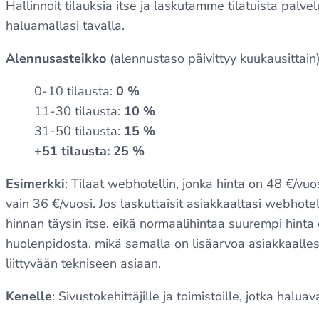
Hallinnoit tilauksia itse ja laskutamme tilatuista palve
haluamallasi tavalla.
Alennusasteikko
(alennustaso päivittyy kuukausittain)
0-10 tilausta:
0 %
11-30 tilausta:
10 %
31-50 tilausta:
15 %
+51 tilausta: 25 %
Esimerkki
: Tilaat webhotellin, jonka hinta on 48 €/vuo
vain 36 €/vuosi. Jos laskuttaisit asiakkaaltasi webhote
hinnan täysin itse, eikä normaalihintaa suurempi hinta 
huolenpidosta, mikä samalla on lisäarvoa asiakkaalles
liittyvään tekniseen asiaan.
Kenelle
: Sivustokehittäjille ja toimistoille, jotka halua