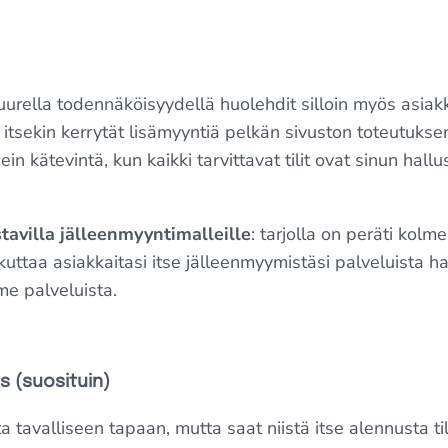
uurella todennäköisyydellä huolehdit silloin myös asia
 itsekin kerrytät lisämyyntiä pelkän sivuston toteutukse
n kätevintä, kun kaikki tarvittavat tilit ovat sinun hallus
stavilla jälleenmyyntimalleille
: tarjolla on peräti kolme 
uttaa asiakkaitasi itse jälleenmyymistäsi palveluista hal
me palveluista.
s (suosituin)
ta tavalliseen tapaan, mutta saat niistä itse alennusta 