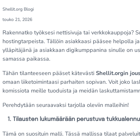
Shellit.org Blogi
touko 21, 2026
Rakennatko työksesi nettisivuja tai verkkokauppoja? S
hostingtarpeista. Tällöin asiakkaasi pääsee helpolla ja
ylläpitäjänä ja asiakkaan digikumppanina sinulle on usei
samassa paikassa.
Tähän tilanteeseen pääset kätevästi
Shellit.orgin jou
omaan liiketoimintaasi parhaiten sopivan. Voit joko lask
komissiota meille tuoduista ja meidän laskuttamistam
Perehdytään seuraavaksi tarjolla oleviin malleihin!
1. Tilausten lukumäärään perustuva tukkualennu
Tämä on suosituin malli. Tässä mallissa tilaat palvelui