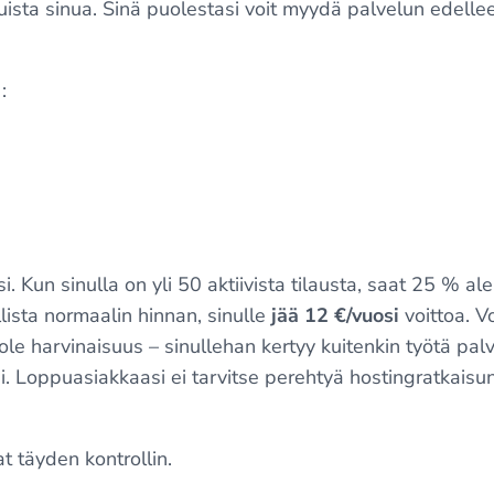
luista sinua. Sinä puolestasi voit myydä palvelun edellee
:
si. Kun sinulla on yli 50 aktiivista tilausta, saat 25 % 
llista normaalin hinnan, sinulle
jää 12 €/vuosi
voittoa. Vo
ole harvinaisuus – sinullehan kertyy kuitenkin työtä pal
i. Loppuasiakkaasi ei tarvitse perehtyä hostingratkaisu
vat täyden kontrollin.