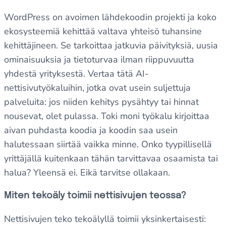
WordPress on avoimen lähdekoodin projekti ja koko
ekosysteemiä kehittää valtava yhteisö tuhansine
kehittäjineen. Se tarkoittaa jatkuvia päivityksiä, uusia
ominaisuuksia ja tietoturvaa ilman riippuvuutta
yhdestä yrityksestä. Vertaa tätä AI-
nettisivutyökaluihin, jotka ovat usein suljettuja
palveluita: jos niiden kehitys pysähtyy tai hinnat
nousevat, olet pulassa. Toki moni työkalu kirjoittaa
aivan puhdasta koodia ja koodin saa usein
halutessaan siirtää vaikka minne. Onko tyypillisellä
yrittäjällä kuitenkaan tähän tarvittavaa osaamista tai
halua? Yleensä ei. Eikä tarvitse ollakaan.
Miten tekoäly toimii nettisivujen teossa?
Nettisivujen teko tekoälyllä toimii yksinkertaisesti: