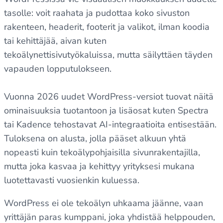
tasolle: voit raahata ja pudottaa koko sivuston
rakenteen, headerit, footerit ja valikot, ilman koodia
tai kehittäjää, aivan kuten
tekoälynettisivutyökaluissa, mutta säilyttäen täyden
vapauden lopputulokseen.
Vuonna 2026 uudet WordPress-versiot tuovat näitä
ominaisuuksia tuotantoon ja lisäosat kuten Spectra
tai Kadence tehostavat AI-integraatioita entisestään.
Tuloksena on alusta, jolla pääset alkuun yhtä
nopeasti kuin tekoälypohjaisilla sivunrakentajilla,
mutta joka kasvaa ja kehittyy yrityksesi mukana
luotettavasti vuosienkin kuluessa.
WordPress ei ole tekoälyn uhkaama jäänne, vaan
yrittäjän paras kumppani, joka yhdistää helppouden,