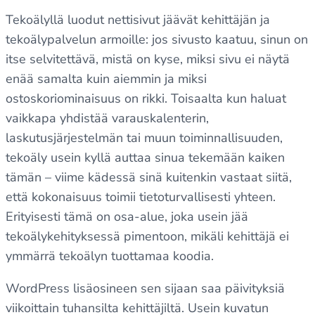
Tekoälyllä luodut nettisivut jäävät kehittäjän ja
tekoälypalvelun armoille: jos sivusto kaatuu, sinun on
itse selvitettävä, mistä on kyse, miksi sivu ei näytä
enää samalta kuin aiemmin ja miksi
ostoskoriominaisuus on rikki. Toisaalta kun haluat
vaikkapa yhdistää varauskalenterin,
laskutusjärjestelmän tai muun toiminnallisuuden,
tekoäly usein kyllä auttaa sinua tekemään kaiken
tämän – viime kädessä sinä kuitenkin vastaat siitä,
että kokonaisuus toimii tietoturvallisesti yhteen.
Erityisesti tämä on osa-alue, joka usein jää
tekoälykehityksessä pimentoon, mikäli kehittäjä ei
ymmärrä tekoälyn tuottamaa koodia.
WordPress lisäosineen sen sijaan saa päivityksiä
viikoittain tuhansilta kehittäjiltä. Usein kuvatun