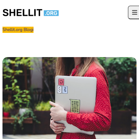
Siirry sisältöön
Ava
Shellit.org Blogi