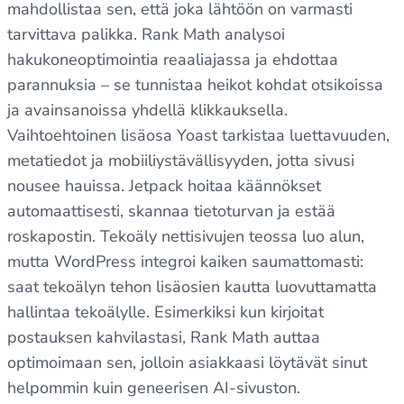
mahdollistaa sen, että joka lähtöön on varmasti
tarvittava palikka. Rank Math analysoi
hakukoneoptimointia reaaliajassa ja ehdottaa
parannuksia – se tunnistaa heikot kohdat otsikoissa
ja avainsanoissa yhdellä klikkauksella.
Vaihtoehtoinen lisäosa Yoast tarkistaa luettavuuden,
metatiedot ja mobiiliystävällisyyden, jotta sivusi
nousee hauissa. Jetpack hoitaa käännökset
automaattisesti, skannaa tietoturvan ja estää
roskapostin. Tekoäly nettisivujen teossa luo alun,
mutta WordPress integroi kaiken saumattomasti:
saat tekoälyn tehon lisäosien kautta luovuttamatta
hallintaa tekoälylle. Esimerkiksi kun kirjoitat
postauksen kahvilastasi, Rank Math auttaa
optimoimaan sen, jolloin asiakkaasi löytävät sinut
helpommin kuin geneerisen AI-sivuston.