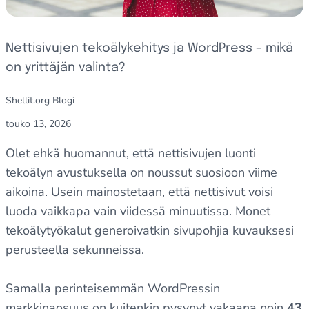
Nettisivujen tekoälykehitys ja WordPress – mikä
on yrittäjän valinta?
Shellit.org Blogi
touko 13, 2026
Olet ehkä huomannut, että nettisivujen luonti
tekoälyn avustuksella on noussut suosioon viime
aikoina. Usein mainostetaan, että nettisivut voisi
luoda vaikkapa vain viidessä minuutissa. Monet
tekoälytyökalut generoivatkin sivupohjia kuvauksesi
perusteella sekunneissa.
Samalla perinteisemmän WordPressin
markkinaosuus on kuitenkin pysynyt vakaana noin
43