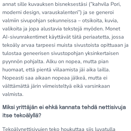
annat sille kuvauksen bisneksestäsi (”kahvila Pori,
moderni design, varauskalenteri”) ja se generoi
valmiin sivupohjan sekunneissa – otsikoita, kuvia,
valikoita ja jopa alustavia tekstejä myöden. Monet
AI-sivunrakentimet käyttävät tätä periaatetta, jossa
tekoäly arvaa tarpeesi muista sivustoista opittuaan ja
tulostaa geneerisen sivustopohjan yksinkertaisen
pyynnön pohjalta. Alku on nopea, mutta pian
huomaat, että pientä viilaamista jäi aika lailla.
Nopeasti saa aikaan nopeaa jälkeä, mutta ei
välttämättä järin viimeisteltyä eikä varsinkaan
valmista.
Miksi yrittäjän ei ehkä kannata tehdä nettisivuja
itse tekoälyllä?
Tekoälynettisivujen teko houkuttaa siis luvatulla