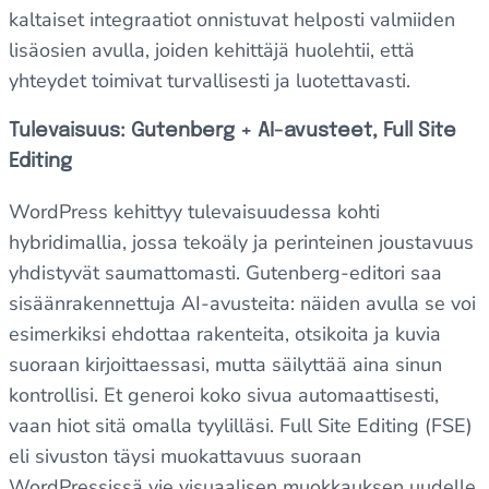
kaltaiset integraatiot onnistuvat helposti valmiiden
lisäosien avulla, joiden kehittäjä huolehtii, että
yhteydet toimivat turvallisesti ja luotettavasti.
Tulevaisuus: Gutenberg + AI-avusteet, Full Site
Editing
WordPress kehittyy tulevaisuudessa kohti
hybridimallia, jossa tekoäly ja perinteinen joustavuus
yhdistyvät saumattomasti. Gutenberg-editori saa
sisäänrakennettuja AI-avusteita: näiden avulla se voi
esimerkiksi ehdottaa rakenteita, otsikoita ja kuvia
suoraan kirjoittaessasi, mutta säilyttää aina sinun
kontrollisi. Et generoi koko sivua automaattisesti,
vaan hiot sitä omalla tyylilläsi. Full Site Editing (FSE)
eli sivuston täysi muokattavuus suoraan
WordPressissä vie visuaalisen muokkauksen uudelle