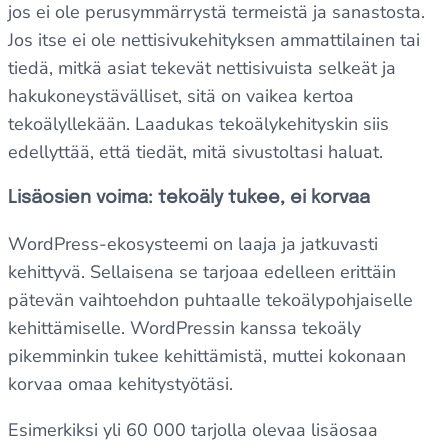
jos ei ole perusymmärrystä termeistä ja sanastosta.
Jos itse ei ole nettisivukehityksen ammattilainen tai
tiedä, mitkä asiat tekevät nettisivuista selkeät ja
hakukoneystävälliset, sitä on vaikea kertoa
tekoälyllekään. Laadukas tekoälykehityskin siis
edellyttää, että tiedät, mitä sivustoltasi haluat.
Lisäosien voima: tekoäly tukee, ei korvaa
WordPress-ekosysteemi on laaja ja jatkuvasti
kehittyvä. Sellaisena se tarjoaa edelleen erittäin
pätevän vaihtoehdon puhtaalle tekoälypohjaiselle
kehittämiselle. WordPressin kanssa tekoäly
pikemminkin tukee kehittämistä, muttei kokonaan
korvaa omaa kehitystyötäsi.
Esimerkiksi yli 60 000 tarjolla olevaa lisäosaa