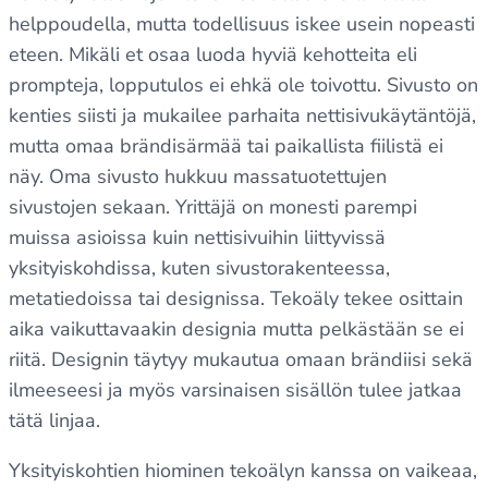
helppoudella, mutta todellisuus iskee usein nopeasti
eteen. Mikäli et osaa luoda hyviä kehotteita eli
prompteja, lopputulos ei ehkä ole toivottu. Sivusto on
kenties siisti ja mukailee parhaita nettisivukäytäntöjä,
mutta omaa brändisärmää tai paikallista fiilistä ei
näy. Oma sivusto hukkuu massatuotettujen
sivustojen sekaan. Yrittäjä on monesti parempi
muissa asioissa kuin nettisivuihin liittyvissä
yksityiskohdissa, kuten sivustorakenteessa,
metatiedoissa tai designissa. Tekoäly tekee osittain
aika vaikuttavaakin designia mutta pelkästään se ei
riitä. Designin täytyy mukautua omaan brändiisi sekä
ilmeeseesi ja myös varsinaisen sisällön tulee jatkaa
tätä linjaa.
Yksityiskohtien hiominen tekoälyn kanssa on vaikeaa,