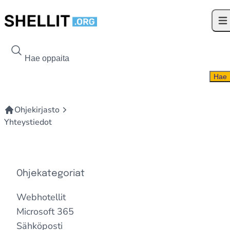
Siirry sisältöön
Ava
Hae kohdetta
Hae
Ohjekirjasto
Yhteystiedot
Ohjekategoriat
Webhotellit
Microsoft 365
Sähköposti