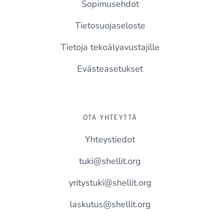
Sopimusehdot
Tietosuojaseloste
Tietoja tekoälyavustajille
Evästeasetukset
OTA YHTEYTTÄ
Yhteystiedot
tuki@shellit.org
yritystuki@shellit.org
laskutus@shellit.org