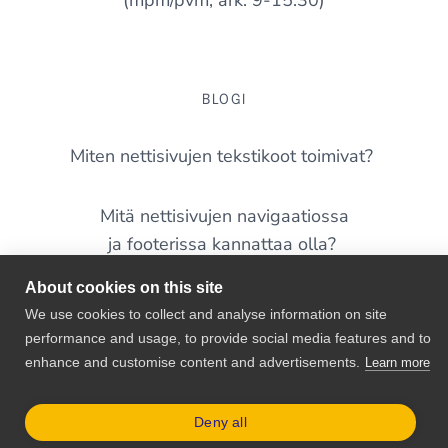
(mpm/pvm, ark. 9-15:30)
BLOGI
Miten nettisivujen tekstikoot toimivat?
Mitä nettisivujen navigaatiossa
ja footerissa kannattaa olla?
About cookies on this site
Yleisimmät virheet nettisivuilla – tunnistatko näitä
We use cookies to collect and analyse information on site
omalta sivustoltasi?
performance and usage, to provide social media features and to
enhance and customise content and advertisements.
Learn more
WordPress 7.0 on täällä – mitä pienyrittäjän
kannattaa siitä tietää?
Deny all
© 2026 Shellit.org