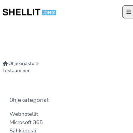
Siirry sisältöön
Ava
Ohjekirjasto
Testaaminen
Ohjekategoriat
Webhotellit
Microsoft 365
Sähköposti