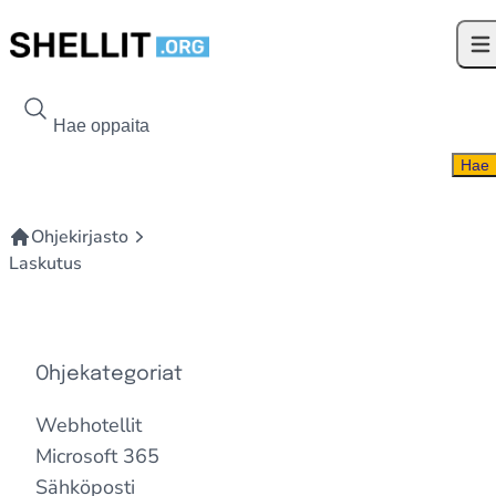
Siirry sisältöön
Ava
Hae kohdetta
Hae
Ohjekirjasto
Laskutus
Ohjekategoriat
Webhotellit
Microsoft 365
Sähköposti