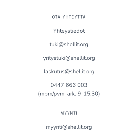
OTA YHTEYTTÄ
Yhteystiedot
tuki@shellit.org
yritystuki@shellit.org
laskutus@shellit.org
0447 666 003
(mpm/pvm, ark. 9-15:30)
MYYNTI
myynti@shellit.org