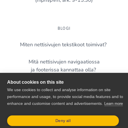
(mpm/pvm, ark. 9-15:30)
BLOGI
Miten nettisivujen tekstikoot toimivat?
Mitä nettisivujen navigaatiossa
ja footerissa kannattaa olla?
About cookies on this site
Yleisimmät virheet nettisivuilla – tunnistatko näitä
We use cookies to collect and analyse information on site
omalta sivustoltasi?
performance and usage, to provide social media features and to
enhance and customise content and advertisements.
Learn more
WordPress 7.0 on täällä – mitä pienyrittäjän
kannattaa siitä tietää?
Deny all
© 2026 Shellit.org