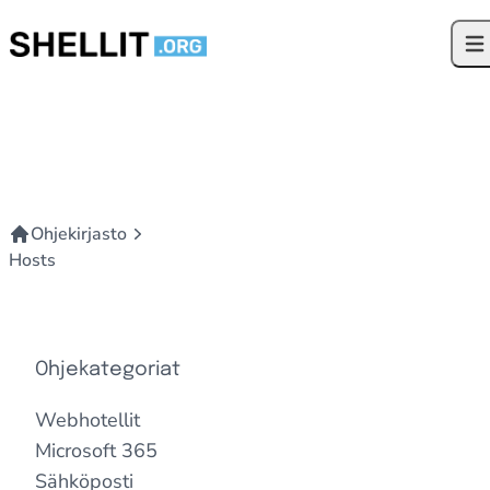
Siirry sisältöön
Ava
Ohjekirjasto
Hosts
Ohjekategoriat
Webhotellit
Microsoft 365
Sähköposti