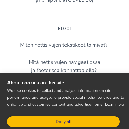
(mpm/pvm, ark. 9-15:30)
BLOGI
Miten nettisivujen tekstikoot toimivat?
Mitä nettisivujen navigaatiossa
ja footerissa kannattaa olla?
About cookies on this site
Yleisimmät virheet nettisivuilla – tunnistatko näitä
We use cookies to collect and analyse information on site
omalta sivustoltasi?
performance and usage, to provide social media features and to
enhance and customise content and advertisements.
Learn more
WordPress 7.0 on täällä – mitä pienyrittäjän
kannattaa siitä tietää?
Deny all
© 2026 Shellit.org