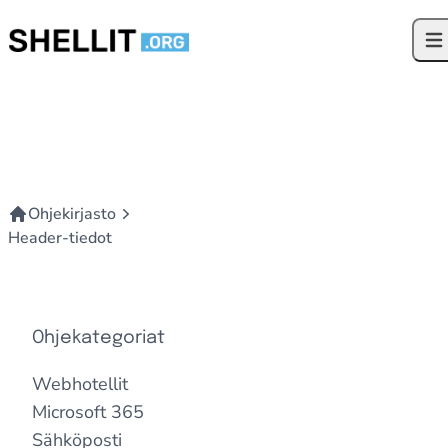
Siirry sisältöön
Ava
Ohjekirjasto
Header-tiedot
Ohjekategoriat
Webhotellit
Microsoft 365
Sähköposti