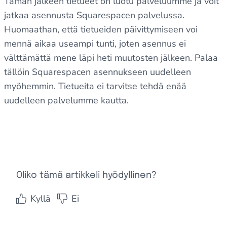
Tämän jälkeen tietueet on luotu palveluumme ja voit
jatkaa asennusta Squarespacen palvelussa.
Huomaathan, että tietueiden päivittymiseen voi
mennä aikaa useampi tunti, joten asennus ei
välttämättä mene läpi heti muutosten jälkeen. Palaa
tällöin Squarespacen asennukseen uudelleen
myöhemmin. Tietueita ei tarvitse tehdä enää
uudelleen palvelumme kautta.
Oliko tämä artikkeli hyödyllinen?
Kyllä
Ei