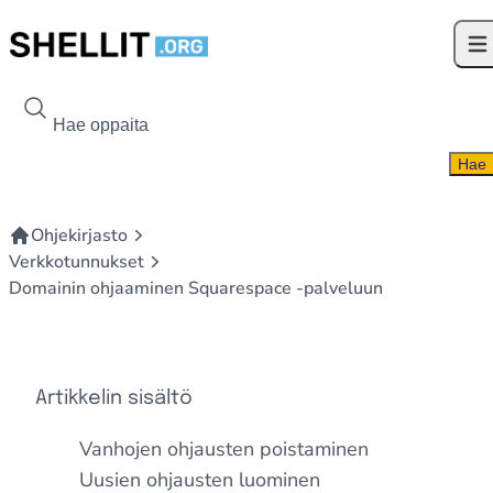
Siirry sisältöön
Ava
Hae kohdetta
Hae
Ohjekirjasto
Verkkotunnukset
Domainin ohjaaminen Squarespace -palveluun
Artikkelin sisältö
Vanhojen ohjausten poistaminen
Uusien ohjausten luominen