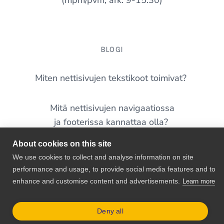
(mpm/pvm, ark. 9-15:30)
BLOGI
Miten nettisivujen tekstikoot toimivat?
Mitä nettisivujen navigaatiossa
ja footerissa kannattaa olla?
About cookies on this site
Yleisimmät virheet nettisivuilla – tunnistatko näitä
We use cookies to collect and analyse information on site
omalta sivustoltasi?
performance and usage, to provide social media features and to
enhance and customise content and advertisements.
Learn more
WordPress 7.0 on täällä – mitä pienyrittäjän
kannattaa siitä tietää?
Deny all
© 2026 Shellit.org